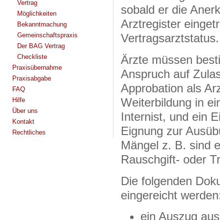
Vertrag
sobald er die Aner
Möglichkeiten
Arztregister einget
Bekanntmachung
Gemeinschaftspraxis
Vertragsarztstatus.
Der BAG Vertrag
Checkliste
Ärzte müssen best
Praxisübernahme
Anspruch auf Zulas
Praxisabgabe
Approbation als Arz
FAQ
Weiterbildung in ei
Hilfe
Über uns
Internist, und ein E
Kontakt
Eignung zur Ausübu
Rechtliches
Mängel z. B. sind 
Rauschgift- oder T
Die folgenden Dok
eingereicht werden
ein Auszug aus