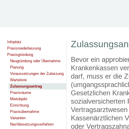
Zulassungsan
Infoplatz
Praxisniederlassung
Praxisgründung
Bevor ein approbier
Neugründung oder Übernahme
Krankenkassen ver
Planung
Voraussetzungen der Zulassung
darf, muss er die 
Warteliste
(umgangssprachlich
Zulassungsantrag
Gesetzlichen Kran
Praxisräume
Mietobjekt
sozialversicherten 
Einrichtung
Vertragsarztwesen 
Praxisübernahme
Kassenärztlichen V
Varianten
Nachbesetzungsverfahren
oder Vertragszahna