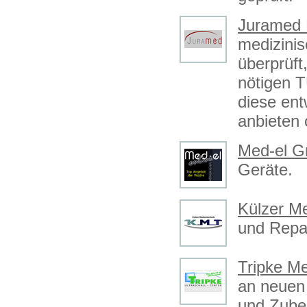
Juramed 
medizini
überprüft
nötigen 
diese ent
anbieten 
Med-el 
Geräte.
Külzer M
und Repar
Tripke M
an neuen
und Zube