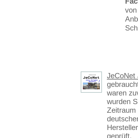
Fac
von
Anbi
Schi
JeCoNet 
gebraucht
waren zuv
wurden S
Zeitraum
deutschen
Herstelle
geprüft.