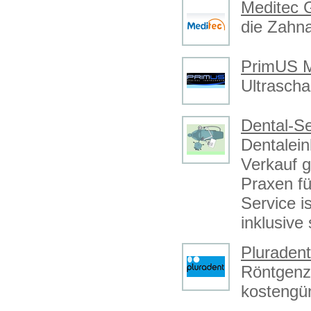
Meditec 
die Zahna
PrimUS M
Ultrascha
Dental-Se
Dentalein
Verkauf g
Praxen fü
Service i
inklusive
Pluraden
Röntgenzu
kostengün