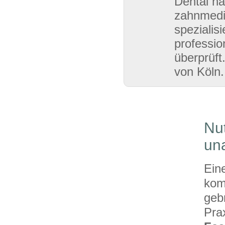
Dental ha
zahnmedi
spezialis
professio
überprüft
von Köln.
Nut
un
Ein
kom
geb
Pra